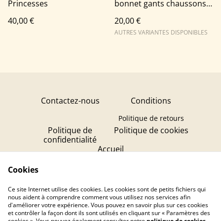
Princesses
bonnet gants chaussons
100 % Coton Jersey -
40,00 €
20,00 €
Réversible et Confort
Total ! 🌟
AUTRES VARIANTES DISPONIBLES
Contactez-nous
Conditions
Politique de retours
Politique de
Politique de cookies
confidentialité
Accueil
Création de Bougies
Cookies
Création de Bijoux
Ce site Internet utilise des cookies. Les cookies sont de petits fichiers qui
Flor'alp! Cosmétiques
nous aident à comprendre comment vous utilisez nos services afin
d'améliorer votre expérience. Vous pouvez en savoir plus sur ces cookies
et contrôler la façon dont ils sont utilisés en cliquant sur « Paramètres des
cookies ». Vous pouvez également consulter notre
politique de cookies
.